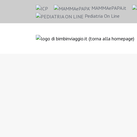
MAMMAePAPA.it
Pediatria On Line