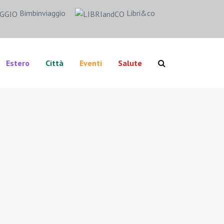
Bimbinviaggio
Libri&co
Estero
Città
Eventi
Salute