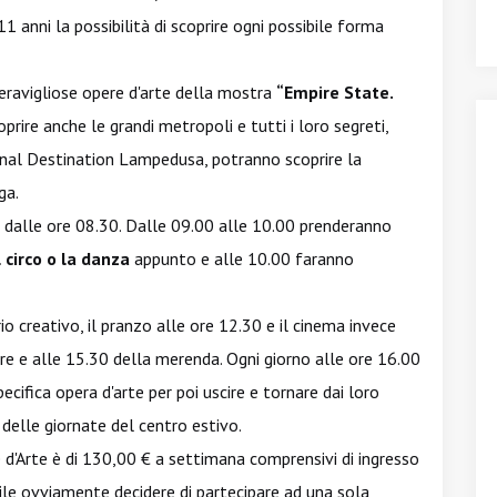
 11 anni la possibilità di scoprire ogni possibile forma
eravigliose opere d'arte della mostra
“Empire State.
oprire anche le grandi metropoli e tutti i loro segreti,
Final Destination Lampedusa, potranno scoprire la
ga.
re dalle ore 08.30. Dalle 09.00 alle 10.00 prenderanno
 circo o la danza
appunto e alle 10.00 faranno
io creativo, il pranzo alle ore 12.30 e il cinema invece
ure e alle 15.30 della merenda. Ogni giorno alle ore 16.00
cifica opera d'arte per poi uscire e tornare dai loro
delle giornate del centro estivo.
e d'Arte è di 130,00 € a settimana comprensivi di ingresso
ile ovviamente decidere di partecipare ad una sola