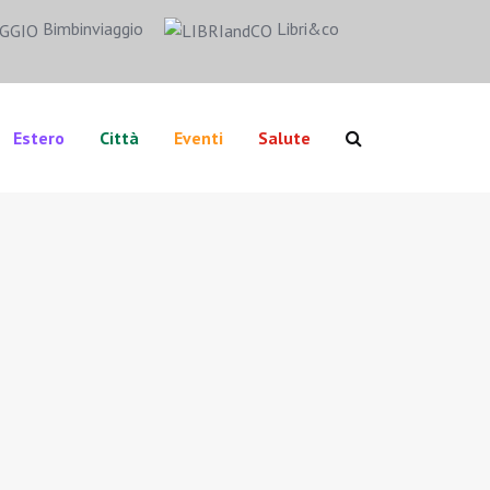
Bimbinviaggio
Libri&co
Estero
Città
Eventi
Salute