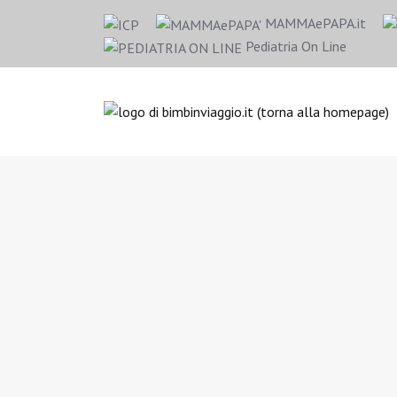
MAMMAePAPA.it
Pediatria On Line