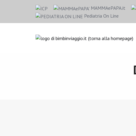
MAMMAePAPA.it
Pediatria On Line