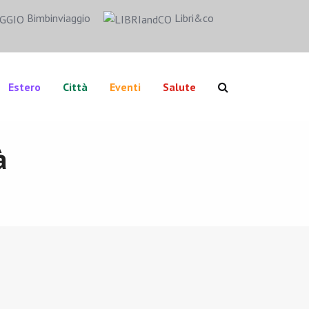
Bimbinviaggio
Libri&co
Estero
Città
Eventi
Salute
à