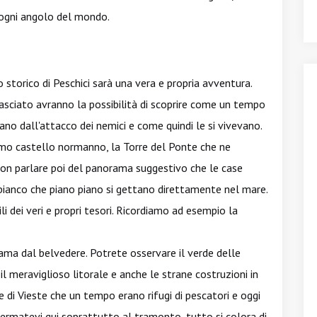
 ogni angolo del mondo.
 storico di Peschici sarà una vera e propria avventura.
 lasciato avranno la possibilità di scoprire come un tempo
vano dall'attacco dei nemici e come quindi le si vivevano.
ssimo castello normanno, la Torre del Ponte che ne
 non parlare poi del panorama suggestivo che le case
i bianco che piano piano si gettano direttamente nel mare.
i dei veri e propri tesori. Ricordiamo ad esempio la
ama dal belvedere. Potrete osservare il verde delle
, il meraviglioso litorale e anche le strane costruzioni in
di Vieste che un tempo erano rifugi di pescatori e oggi
Fermatevi qui soprattutto al tramonto, tutto si colora di