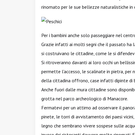
rinomato per le sue bellezze naturalistiche in
Per i bambini anche solo passeggiare nel centro
Grazie infatti ai molti segni che il passato ha
si costruivano le cittadine, come le si difende
Si ritroveranno davanti ai loro occhi un belli
permette l'accesso, le scalinate in pietra, per
della cittadina offrono, case infatti dipinte d
Anche fuori dalle mura cittadine sono disponibil
grotta nel parco archeologico di Manacore.
Fermatevi per un attimo ad osservare il panor
pinete, le torri di avvistamento dei paesi vicini
legno che sembrano vivere sospese sulle acque 
invece dei ristoranti davvero molto rinomati. 