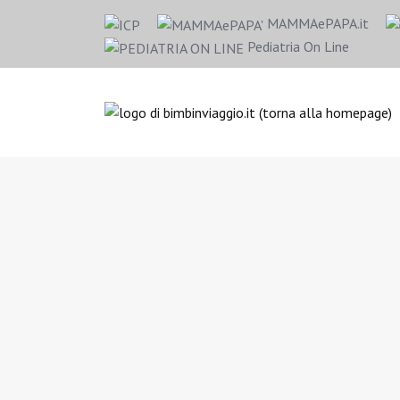
MAMMAePAPA.it
Pediatria On Line