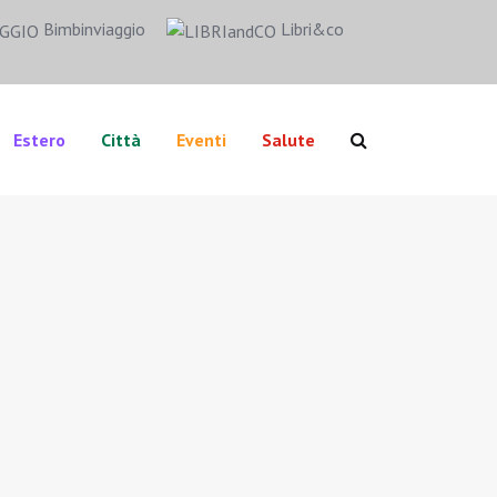
Bimbinviaggio
Libri&co
Estero
Città
Eventi
Salute