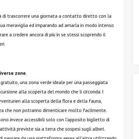
à di trascorrere una giornata a contatto diretto con la
sua meraviglia ed imparando ad amarla in modo intenso
rare a credere ancora di più in se stessi scoprendo il
ri.
iverse zone
.
 gratuito, una zona verde ideale per una passeggiata
scursione alla scoperta del mondo che li circonda. I
venturieri alla scoperta della flora e della fauna,
enza che non potranno dimenticare molto facilmente.
ono invece accessibili solo con l'apposito biglietto di
attività previste sia a terra che sospesi sugli alberi.
 di passare da una piattaforma aerea all'altra utilizzando