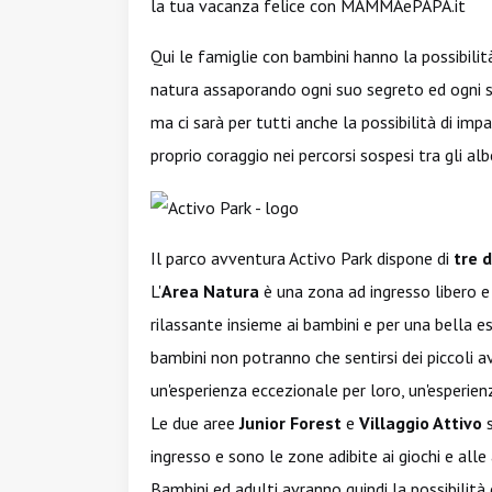
la tua vacanza felice con MAMMAePAPA.it
Qui le famiglie con bambini hanno la possibilit
natura assaporando ogni suo segreto ed ogni 
ma ci sarà per tutti anche la possibilità di impa
proprio coraggio nei percorsi sospesi tra gli albe
Il parco avventura Activo Park dispone di
tre d
L'
Area Natura
è una zona ad ingresso libero e
rilassante insieme ai bambini e per una bella e
bambini non potranno che sentirsi dei piccoli av
un'esperienza eccezionale per loro, un'esperi
Le due aree
Junior Forest
e
Villaggio Attivo
s
ingresso e sono le zone adibite ai giochi e alle 
Bambini ed adulti avranno quindi la possibilità