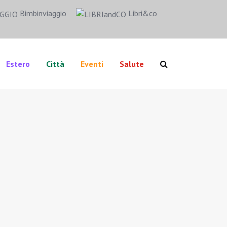
Bimbinviaggio
Libri&co
Estero
Città
Eventi
Salute