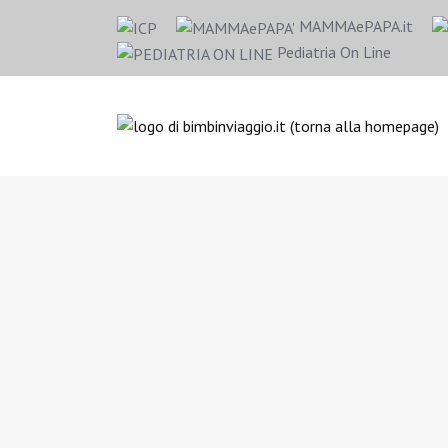
MAMMAePAPA.it
Pediatria On Line