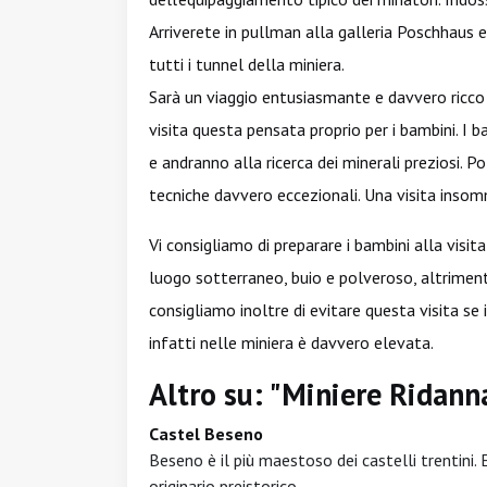
Arriverete in pullman alla galleria Poschhaus e
tutti i tunnel della miniera.
Sarà un viaggio entusiasmante e davvero ricco d
visita questa pensata proprio per i bambini. I
e andranno alla ricerca dei minerali preziosi. 
tecniche davvero eccezionali. Una visita inso
Vi consigliamo di preparare i bambini alla visit
luogo sotterraneo, buio e polveroso, altrimenti 
consigliamo inoltre di evitare questa visita se i
infatti nelle miniera è davvero elevata.
Altro su: "Miniere Ridan
Castel Beseno
Beseno è il più maestoso dei castelli trentini. E
originario preistorico.