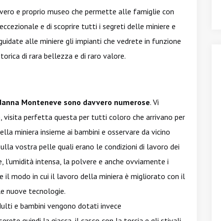
 vero e proprio museo che permette alle famiglie con
ccezionale e di scoprire tutti i segreti delle miniere e
guidate alle miniere gli impianti che vedrete in funzione
torica di rara bellezza e di raro valore.
e Ridanna Monteneve sono davvero numerose
. Vi
o
, visita perfetta questa per tutti coloro che arrivano per
ella miniera insieme ai bambini e osservare da vicino
ulla vostra pelle quali erano le condizioni di lavoro dei
e, l'umidità intensa, la polvere e anche ovviamente i
il modo in cui il lavoro della miniera è migliorato con il
le nuove tecnologie.
ulti e bambini vengono dotati invece
rete quindi la giacca, il casco con la torcia e gli stivali.