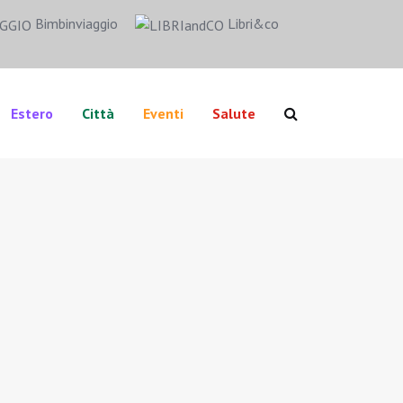
Bimbinviaggio
Libri&co
Estero
Città
Eventi
Salute