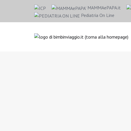
MAMMAePAPA.it
Pediatria On Line