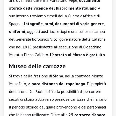
Si trova nella Caserma Forestano Pepe,
documento
storico delle vicende del Risorgimento italiano
. A
suo interno troviamo cimeli della Guerra d'Africa e di
Spagna,
fotografie
,
armi
,
documenti di vario genere
,
uniformi
, oggetti austriaci, etiopi e una curiosa stampa
del Generale borbonico Vito, governatore delle Calabrie
che nel 1815 presiedette all'esecuzione di Gioacchino
Murat a Pizzo Calabro.
L'entrata al Museo è gratuita
.
Museo delle carrozze
Si trova nella frazione di
Siano
, nella contrada Monte
Musofalo,
a poca distanza dal capoluogo
. Di propietà
del barone De Paola, offre la possibilità di percorrere
secoli di storia attraverso preziose carrozze che narrano
il periodo storico dal quale provengono e dei personaggi
che le hanno utilizzate. Oltre alle
25 carrozze d'epoca