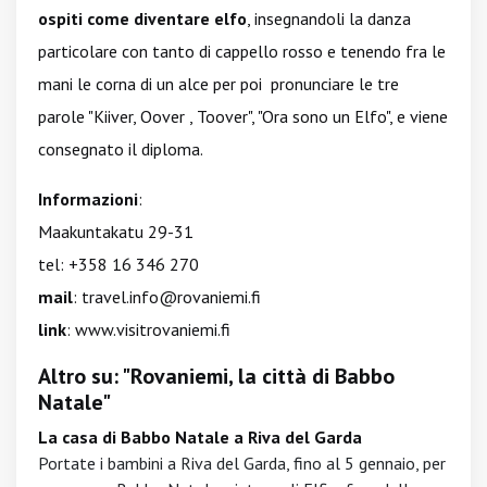
ospiti come diventare elfo
, insegnandoli la danza
particolare con tanto di cappello rosso e tenendo fra le
mani le corna di un alce per poi pronunciare le tre
parole "Kiiver, Oover , Toover", "Ora sono un Elfo", e viene
consegnato il diploma.
Informazioni
:
Maakuntakatu 29-31
tel: +358 16 346 270
mail
:
travel.info@rovaniemi.fi
link
:
www.visitrovaniemi.fi
Altro su: "Rovaniemi, la città di Babbo
Natale"
La casa di Babbo Natale a Riva del Garda
Portate i bambini a Riva del Garda, fino al 5 gennaio, per