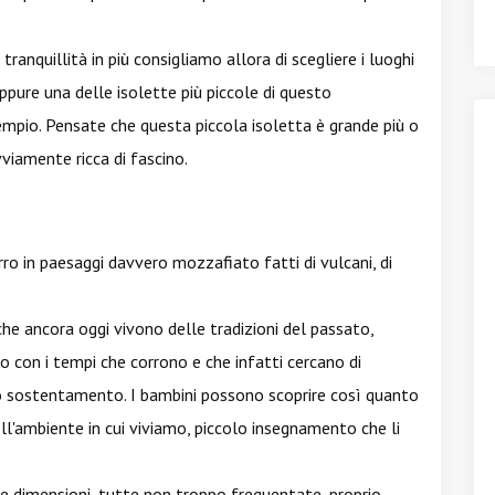
 tranquillità in più consigliamo allora di scegliere i luoghi
oppure una delle isolette più piccole di questo
empio. Pensate che questa piccola isoletta è grande più o
viamente ricca di fascino.
ro in paesaggi davvero mozzafiato fatti di vulcani, di
che ancora oggi vivono delle tradizioni del passato,
 con i tempi che corrono e che infatti cercano di
oro sostentamento. I bambini possono scoprire così quanto
ll'ambiente in cui viviamo, piccolo insegnamento che li
ole dimensioni, tutte non troppo frequentate, proprio