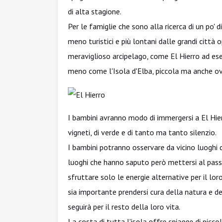
di alta stagione.
Per le famiglie che sono alla ricerca di un po' di
meno turistici e più lontani dalle grandi città 
meraviglioso arcipelago, come El Hierro ad es
meno come l'Isola d'Elba, piccola ma anche ov
I bambini avranno modo di immergersi a El Hier
vigneti, di verde e di tanto ma tanto silenzio.
I bambini potranno osservare da vicino luoghi 
luoghi che hanno saputo però mettersi al passo
sfruttare solo le energie alternative per il l
sia importante prendersi cura della natura e de
seguirà per il resto della loro vita.
La costa di tutta l'isola offre spiagge di picc