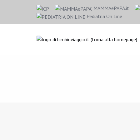
MAMMAePAPA.it
Pediatria On Line