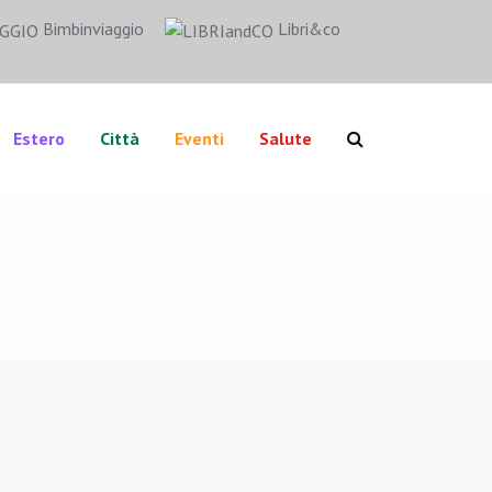
Bimbinviaggio
Libri&co
Estero
Città
Eventi
Salute