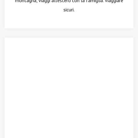
montagna, viaggi all'estero con la famiglia. Viaggiare
sicuri.