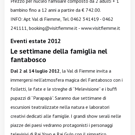
Prezzo per nucleo familiare composto da 2 adulti + 1
bambino fino a 12 anni a partire da € 742.00.
INFO: Apt Val di Fiemme, Tel. 0462 341419 - 0462
241111,
booking@visitfiemme.it
-
www.visitfiemme.it
Eventi estate 2012
Le settimane della famiglia nel
fantabosco
Dal 2 al 14 luglio 2012
, la Val di Fiemme invita a
immergersi nell’atmosfera magica del Fantabosco con i
folletti, le fate e le streghe di “Melevisione” e i buffi
pupazzi di “Parapapà”. Saranno due settimane di
escursioni teatralizzate nella natura e laboratori
creativi dedicati alle famiglie. I grandi show serali nelle
piazze dei paesi vedranno protagonisti i personaggi
televisivi di Rai Yoyo e Rai Gulp con il simpatico