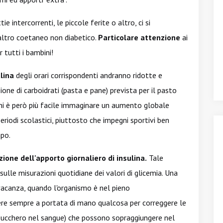
e intercorrenti, le piccole ferite o altro, ci si
ltro coetaneo non diabetico.
Particolare attenzione
ai
r tutti i bambini!
ulina
degli orari corrispondenti andranno ridotte e
 di carboidrati (pasta e pane) prevista per il pasto
nni è però più facile immaginare un aumento globale
periodi scolastici, piuttosto che impegni sportivi ben
mpo.
zione dell'apporto giornaliero di insulina.
Tale
lle misurazioni quotidiane dei valori di glicemia. Una
 vacanza, quando l'organismo è nel pieno
vere sempre a portata di mano qualcosa per correggere le
i zucchero nel sangue) che possono sopraggiungere nel