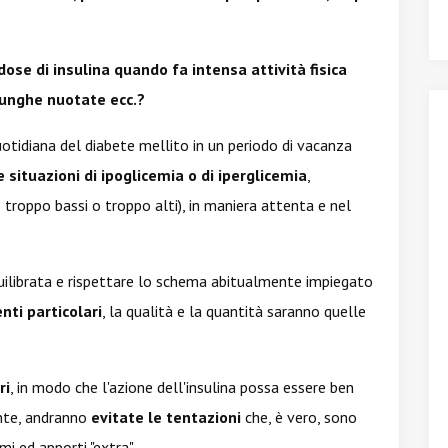
dose di insulina quando fa intensa attività fisica
 lunghe nuotate ecc.?
quotidiana del diabete mellito in un periodo di vacanza
 situazioni di ipoglicemia o di iperglicemia
,
e troppo bassi o troppo alti), in maniera attenta e nel
ilibrata e rispettare lo schema abitualmente impiegato
nti particolari
, la qualità e la quantità saranno quelle
ri
, in modo che l'azione dell'insulina possa essere ben
ente, andranno
evitate le tentazioni
che, è vero, sono
mi ed apporti "extra".