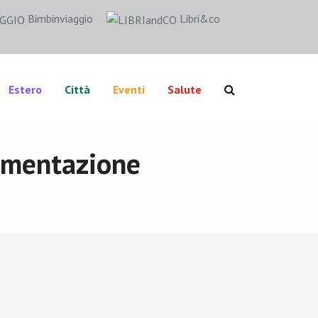
Bimbinviaggio
Libri&co
Estero
Città
Eventi
Salute
limentazione