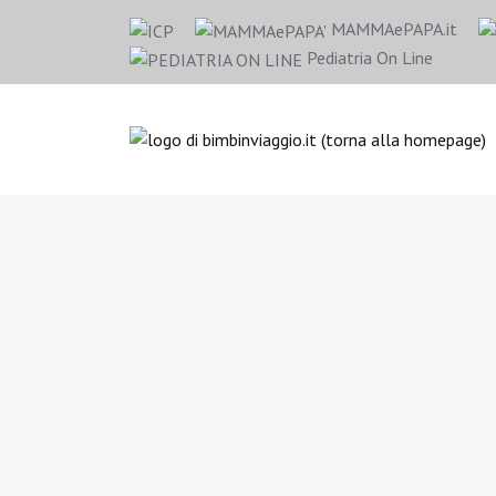
MAMMAePAPA.it
Pediatria On Line