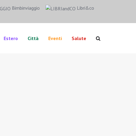
Bimbinviaggio
Libri&co
Estero
Città
Eventi
Salute