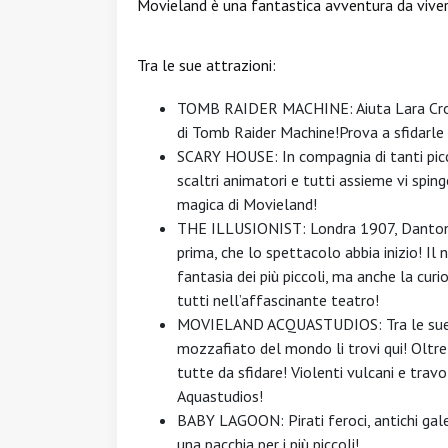
Movieland è una fantastica avventura da vivere
Tra le sue attrazioni:
TOMB RAIDER MACHINE: Aiuta Lara Croft
di Tomb Raider Machine!Prova a sfidarle
SCARY HOUSE: In compagnia di tanti picc
scaltri animatori e tutti assieme vi spin
magica di Movieland!
THE ILLUSIONIST: Londra 1907, Danton ti
prima, che lo spettacolo abbia inizio! I
fantasia dei più piccoli, ma anche la curi
tutti nell’affascinante teatro!
MOVIELAND ACQUASTUDIOS: Tra le sue a
mozzafiato del mondo li trovi qui! Oltre 
tutte da sfidare! Violenti vulcani e trav
Aquastudios!
BABY LAGOON: Pirati feroci, antichi galeon
una pacchia per i più piccoli!