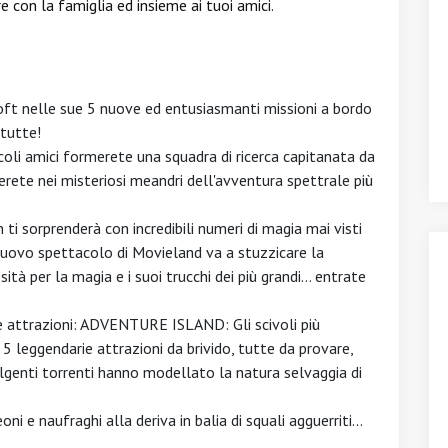
 con la famiglia ed insieme ai tuoi amici.
 nelle sue 5 nuove ed entusiasmanti missioni a bordo
 tutte!
oli amici formerete una squadra di ricerca capitanata da
gerete nei misteriosi meandri dell'avventura spettrale più
 sorprenderà con incredibili numeri di magia mai visti
l nuovo spettacolo di Movieland va a stuzzicare la
osità per la magia e i suoi trucchi dei più grandi… entrate
ttrazioni: ADVENTURE ISLAND: Gli scivoli più
5 leggendarie attrazioni da brivido, tutte da provare,
olgenti torrenti hanno modellato la natura selvaggia di
i e naufraghi alla deriva in balia di squali agguerriti...