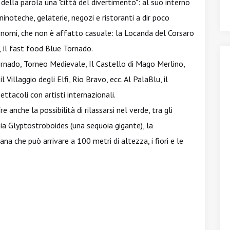
della parola una "città del divertimento": al suo interno
ninoteche, gelaterie, negozi e ristoranti a dir poco
ei nomi, che non è affatto casuale: la Locanda del Corsaro
o, il fast food Blue Tornado.
ornado, Torneo Medievale, Il Castello di Mago Merlino,
il Villaggio degli Elfi, Rio Bravo, ecc. Al PalaBlu, il
ettacoli con artisti internazionali.
e anche la possibilità di rilassarsi nel verde, tra gli
oia Glyptostroboides (una sequoia gigante), la
na che può arrivare a 100 metri di altezza, i fiori e le