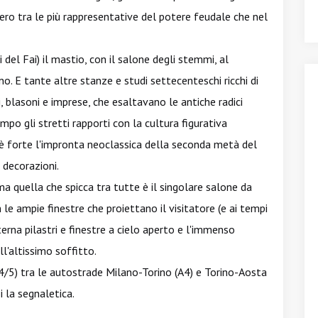
nnero tra le più rappresentative del potere feudale che nel
i del Fai) il mastio, con il salone degli stemmi, al
ano. E tante altre stanze e studi settecenteschi ricchi di
, blasoni e imprese, che esaltavano le antiche radici
po gli stretti rapporti con la cultura figurativa
 è forte l'impronta neoclassica della seconda metà del
 decorazioni.
 ma quella che spicca tra tutte è il singolare salone da
 le ampie finestre che proiettano il visitatore (e ai tempi
lterna pilastri e finestre a cielo aperto e l'immenso
l'altissimo soffitto.
A4/5) tra le autostrade Milano-Torino (A4) e Torino-Aosta
i la segnaletica.