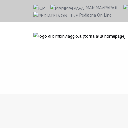
MAMMAePAPA.it
Pediatria On Line