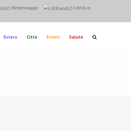
Bimbinviaggio
Libri&co
Estero
Città
Eventi
Salute