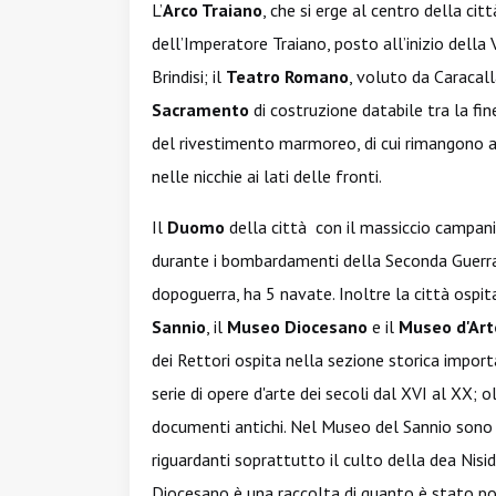
L’
Arco Traiano
, che si erge al centro della cit
dell’Imperatore Traiano, posto all’inizio della
Brindisi; il
Teatro Romano
, voluto da Caracall
Sacramento
di costruzione databile tra la fine
del rivestimento marmoreo, di cui rimangono al
nelle nicchie ai lati delle fronti.
Il
Duomo
della città con il massiccio campani
durante i bombardamenti della Seconda Guerra 
dopoguerra, ha 5 navate. Inoltre la città ospita 
Sannio
, il
Museo Diocesano
e il
Museo d'Ar
dei Rettori ospita nella sezione storica import
serie di opere d'arte dei secoli dal XVI al XX;
documenti antichi. Nel Museo del Sannio sono c
riguardanti soprattutto il culto della dea Nis
Diocesano è una raccolta di quanto è stato pos