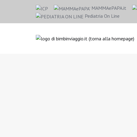
MAMMAePAPA.it
Pediatria On Line