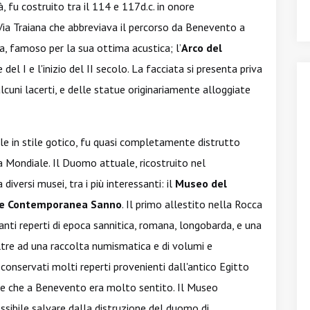
tà, fu costruito tra il 114 e 117d.c. in onore
 Via Traiana che abbreviava il percorso da Benevento a
a, famoso per la sua ottima acustica; l’
Arco del
 del I e l'inizio del II secolo. La facciata si presenta priva
cuni lacerti, e delle statue originariamente alloggiate
le in stile gotico, fu quasi completamente distrutto
Mondiale. Il Duomo attuale, ricostruito nel
diversi musei, tra i più interessanti: il
Museo del
te Contemporanea Sanno
. Il primo allestito nella Rocca
anti reperti di epoca sannitica, romana, longobarda, e una
 oltre ad una raccolta numismatica e di volumi e
onservati molti reperti provenienti dall'antico Egitto
ide che a Benevento era molto sentito. Il Museo
sibile salvare dalla distruzione del duomo di