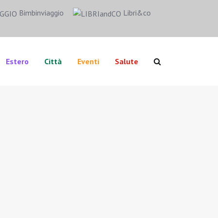
Bimbinviaggio
Libri&co
Estero
Città
Eventi
Salute