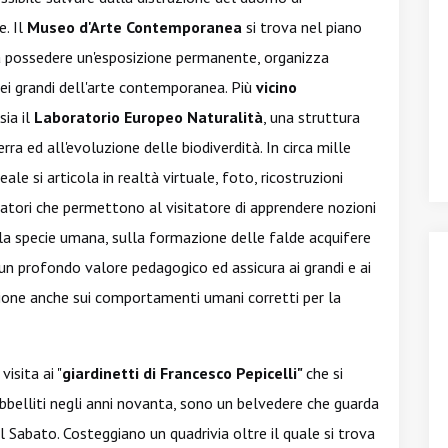
. Il
Museo d'Arte Contemporanea
si trova nel piano
a possedere un'esposizione permanente, organizza
i grandi dell'arte contemporanea. Più
vicino
sia il
Laboratorio Europeo Naturalità
, una struttura
ra ed all'evoluzione delle biodiverdità. In circa mille
ale si articola in realtà virtuale, foto, ricostruzioni
ratori che permettono al visitatore di apprendere nozioni
la specie umana, sulla formazione delle falde acquifere
n profondo valore pedagogico ed assicura ai grandi e ai
ssione anche sui comportamenti umani corretti per la
isita ai "
giardinetti di Francesco Pepicelli"
che si
 Abbelliti negli anni novanta, sono un belvedere che guarda
l Sabato. Costeggiano un quadrivia oltre il quale si trova