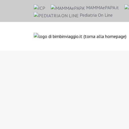
MAMMAePAPA.it
Pediatria On Line