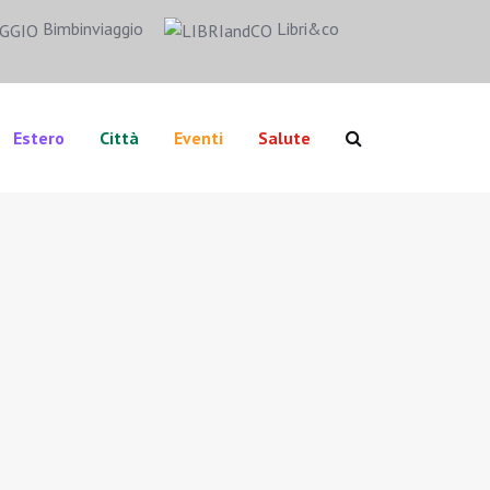
Bimbinviaggio
Libri&co
Estero
Città
Eventi
Salute