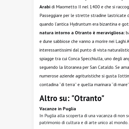
Arabi
di Maometto II nel 1400 e che si raccog
Passeggiare per le strette stradine lastricate 
quando l’antica Hydruntum era bizantina e got
natura intorno a Otranto è meravigliosa:
ba
e dune sabbiose che vanno a morire nei Laghi Ali
interessantissimi dal punto di vista naturalisti
spiagge tra cui Conca Specchiulla, uno degli an
seguendo la litoranea per San Cataldo. Se amate
numerose aziende agrituristiche si gusta l’ottim
contadina “di terra” e quella marinara “di mare”
Altro su: "Otranto"
Vacanze in Puglia
In Puglia alla scoperta di una vacanza di non s
patrimonio di cultura e di arte unico al mondo.