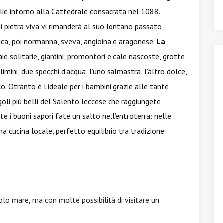
lie intorno alla Cattedrale consacrata nel 1088.
di pietra viva vi rimanderà al suo lontano passato,
ica, poi normanna, sveva, angioina e aragonese.
La
ie solitarie, giardini, promontori e cale nascoste, grotte
mini, due specchi d’acqua, l’uno salmastra, l’altro dolce,
co. Otranto è l’ideale per i bambini grazie alle tante
goli più belli del Salento leccese che raggiungete
 i buoni sapori fate un salto nell’entroterra: nelle
a cucina locale, perfetto equilibrio tra tradizione
.
olo mare, ma con molte possibilità di visitare un