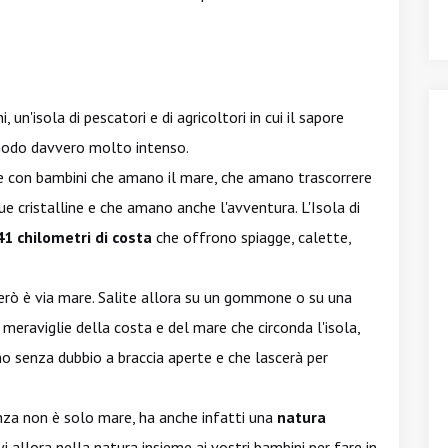
, un'isola di pescatori e di agricoltori in cui il sapore
n modo davvero molto intenso.
glie con bambini che amano il mare, che amano trascorrere
ue cristalline e che amano anche l'avventura. L'Isola di
41 chilometri di costa
che offrono spiagge, calette,
 però è via mare. Salite allora su un gommone o su una
 meraviglie della costa e del mare che circonda l'isola,
o senza dubbio a braccia aperte e che lascerà per
za non è solo mare, ha anche infatti una
natura
 allora nella natura insieme ai vostri bambini per fare in