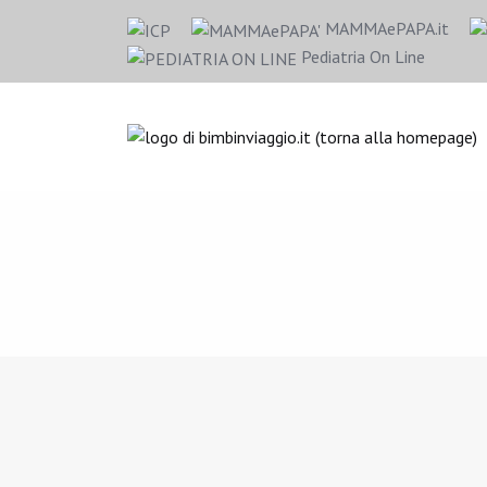
MAMMAePAPA.it
Pediatria On Line