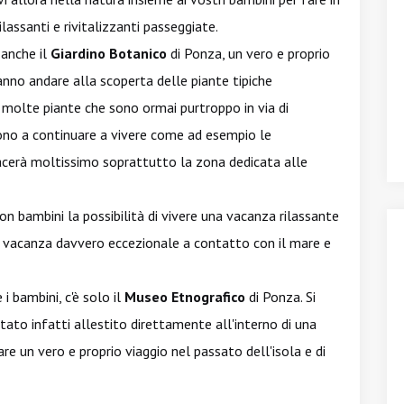
assanti e rivitalizzanti passeggiate.
 anche il
Giardino Botanico
di Ponza, un vero e proprio
ranno andare alla scoperta delle piante tipiche
e molte piante che sono ormai purtroppo in via di
cono a continuare a vivere come ad esempio le
iacerà moltissimo soprattutto la zona dedicata alle
n bambini la possibilità di vivere una vacanza rilassante
na vacanza davvero eccezionale a contatto con il mare e
 bambini, c'è solo il
Museo Etnografico
di Ponza. Si
ato infatti allestito direttamente all'interno di una
are un vero e proprio viaggio nel passato dell'isola e di