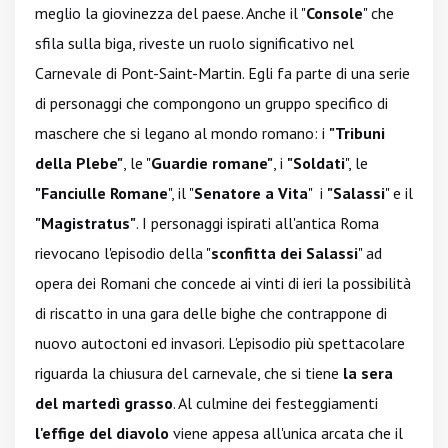
meglio la giovinezza del paese. Anche il "
Console
" che
sfila sulla biga, riveste un ruolo significativo nel
Carnevale di Pont-Saint-Martin. Egli fa parte di una serie
di personaggi che compongono un gruppo specifico di
maschere che si legano al mondo romano: i
"Tribuni
della Plebe"
, le "
Guardie romane"
, i
"Soldati
", le
"Fanciulle Romane
", il "
Senatore a Vita
" i
"Salassi
" e il
"Magistratus"
. I personaggi ispirati all'antica Roma
rievocano l'episodio della "
sconfitta dei Salassi
" ad
opera dei Romani che concede ai vinti di ieri la possibilità
di riscatto in una gara delle bighe che contrappone di
nuovo autoctoni ed invasori. L'episodio più spettacolare
riguarda la chiusura del carnevale, che si tiene
la sera
del martedì grasso
. Al culmine dei festeggiamenti
l'effige del diavolo
viene appesa all'unica arcata che il