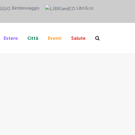
Bimbinviaggio
Libri&co
Estero
Città
Eventi
Salute