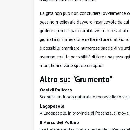
La gita non può non concludersi ovviamente c
paesino medievale davvero incantevole da cui è
godere quindi di panorami davvero mozzafiato, 
giornata di immersione nella natura o al vicino l
è possibile ammirare numerose specie di volati
avranno così la possibilità di fare una passegg
moriglioni e varie specie di rapaci.
Altro su: "Grumento"
Oasi di Policoro
Scoprite un luogo naturale e meraviglioso visita
Lagopesole
A Lagopesole, in provincia di Potenza, si trova 
Il Parco del Pollino
Tra Calabria e Basilicata si estende il Parco del