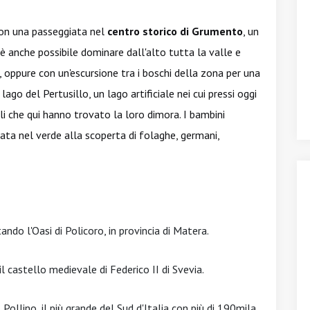
on una passeggiata nel
centro storico di Grumento
, un
 anche possibile dominare dall'alto tutta la valle e
oppure con un'escursione tra i boschi della zona per una
ago del Pertusillo, un lago artificiale nei cui pressi oggi
li che qui hanno trovato la loro dimora. I bambini
iata nel verde alla scoperta di folaghe, germani,
ndo l'Oasi di Policoro, in provincia di Matera.
il castello medievale di Federico II di Svevia.
 Pollino, il più grande del Sud d'Italia con più di 190mila