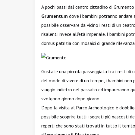
A pochi passi dal centro cittadino di Grumento
Grumentum
dove i bambini potranno andare a
possibile osservare da vicino i resti di un teatr
risalenti invece all'età imperiale. I bambini po
domus patrizia con mosaici di grande rilevanza ar
Gustate una piccola passeggiata tra i resti di 
del modo di vivere di un tempo, i bambini non 
viaggio indietro nel passato ed impareranno qu
svolgono giorno dopo giorno.
Dopo la visita al Parco Archeologico è d'obbli
possibile scoprire tutti i segreti più nascosti
reperti che sono stati trovati in tutto il terr
d'Agre durante il Pleistocene.