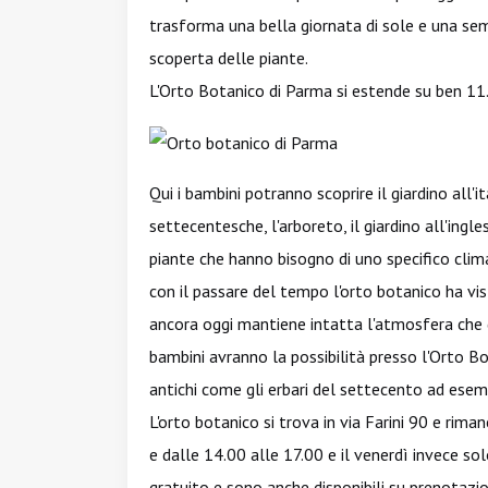
trasforma una bella giornata di sole e una sem
scoperta delle piante.
L'Orto Botanico di Parma si estende su ben 11.0
Qui i bambini potranno scoprire il giardino all'
settecentesche, l'arboreto, il giardino all'ing
piante che hanno bisogno di uno specifico clim
con il passare del tempo l'orto botanico ha vis
ancora oggi mantiene intatta l'atmosfera che qu
bambini avranno la possibilità presso l'Orto B
antichi come gli erbari del settecento ad esem
L'orto botanico si trova in via Farini 90 e rim
e dalle 14.00 alle 17.00 e il venerdì invece so
gratuito e sono anche disponibili su prenotazio