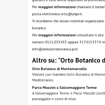
Per
maggiori informazioni
chiamate il numer
posta elettronica
orto@unipr.it
.
Vi ricordiamo che alcuni volontari organizzano
botanico.
Per
maggiori informazioni
consultate il sito
numero 0521.033433 oppure 327.0153374. In alt
info@amiciortobotanico.pr.it
.
Altro su: "Orto Botanico 
Orto Botanico di Montemarcello
Visitate con i bambini l'orto Botanico di Montem
Mediterraneo.
Parco Mazzini a Salsomaggiore Terme
A Salsomaggiore Terme, il Parco Mazzini costitu
passeggiate e soste di relax.