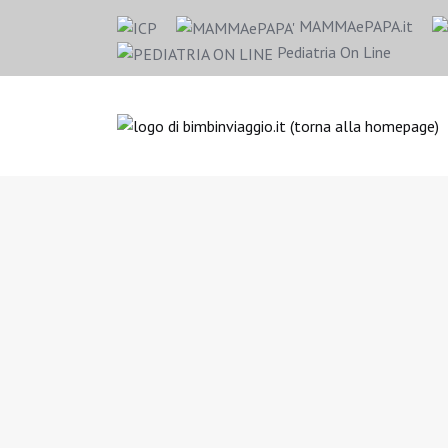
MAMMAePAPA.it
Pediatria On Line