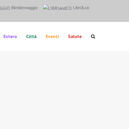
Bimbinviaggio
Libri&co
Estero
Città
Eventi
Salute