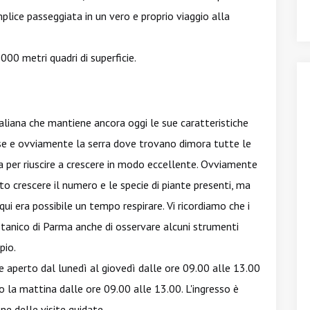
plice passeggiata in un vero e proprio viaggio alla
00 metri quadri di superficie.
italiana che mantiene ancora oggi le sue caratteristiche
lese e ovviamente la serra dove trovano dimora tutte le
a per riuscire a crescere in modo eccellente. Ovviamente
to crescere il numero e le specie di piante presenti, ma
i era possibile un tempo respirare. Vi ricordiamo che i
otanico di Parma anche di osservare alcuni strumenti
pio.
ane aperto dal lunedì al giovedì dalle ore 09.00 alle 13.00
lo la mattina dalle ore 09.00 alle 13.00. L'ingresso è
ne delle visite guidate.