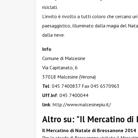
riciclati.
L’invito è rivolto a tutti coloro che cercano un
paesaggistico, illuminato dalla magia del Natal
dalla neve.
Info
:
Comune di Malcesine
Via Capitanato, 6
37018 Malcesine (Verona)
Tel
: 045 7400837 Fax 045 6570963
Uff.Inf
: 045 7400044
link
:
http://www.malcesinepiu.it/
Altro su: "Il Mercatino di
Il Mercatino di Natale di Bressanone 2014
Per le strade di Bressanone visitate il Mercati