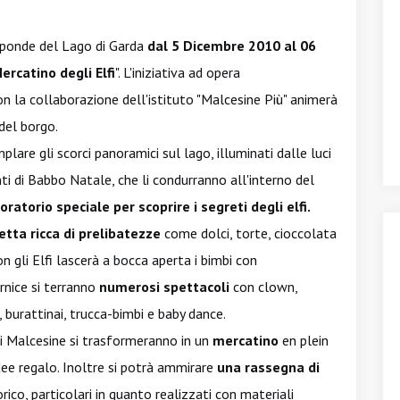
 sponde del Lago di Garda
dal 5 Dicembre 2010 al 06
ercatino degli Elfi
". L'iniziativa ad opera
 la collaborazione dell'istituto "Malcesine Più" animerà
 del borgo.
plare gli scorci panoramici sul lago, illuminati dalle luci
anti di Babbo Natale, che li condurranno all'interno del
oratorio speciale
per scoprire i segreti degli elfi.
etta ricca di prelibatezze
come dolci, torte, cioccolata
n gli Elfi lascerà a bocca aperta i bimbi con
rnice si terranno
numerosi spettacoli
con clown,
ni, burattinai, trucca-bimbi e baby dance.
 di Malcesine si trasformeranno in un
mercatino
en plein
dee regalo. Inoltre si potrà ammirare
una rassegna di
rico, particolari in quanto realizzati con materiali