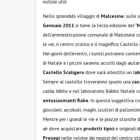
notizie utili
Nello splendido villaggio di
Malcesine
, sulle
Gennaio 2011
si tiene la terza edizione del "
M
dell'amministrazione comunale di Malcesine con
le vie, il centro storico e il magnifico Castello
Nei giorni dell'evento, i turisti potranno contem
di Natale e i piccini saranno accolti dagli aiut
Castello Scaligero
dove sarà allestito un l
ab
Sempre al castello troveranno spazio una
cas
calda, bibite e nel laboratorio Babbo Natale co
entusiasmanti fiabe
. In questa suggestiva co
giocolieri, acrobati, maghi, scultori di pallonci
Mentre per i grandi le vie e le piazze storiche
air dove acquistare
prodotti tipici
e originali
i
Presepi
nelle vetrine dei negozi del centro sto