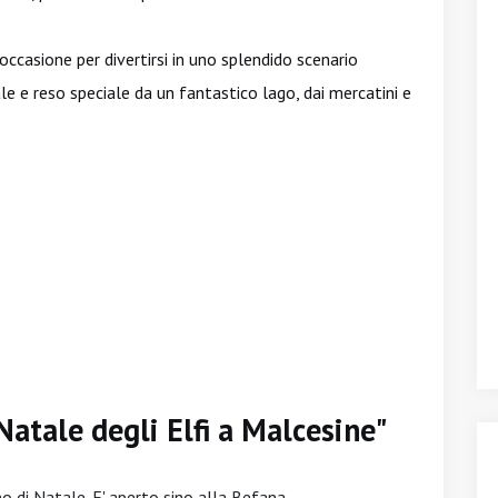
’occasione per divertirsi in uno splendido scenario
e e reso speciale da un fantastico lago, dai mercatini e
 Natale degli Elfi a Malcesine"
no di Natale. E' aperto sino alla Befana.