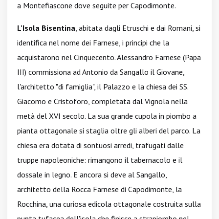
a Montefiascone dove seguite per Capodimonte.
L'Isola Bisentina
, abitata dagli Etruschi e dai Romani, si
identifica nel nome dei Farnese, i principi che la
acquistarono nel Cinquecento. Alessandro Farnese (Papa
III) commissiona ad Antonio da Sangallo il Giovane,
l'architetto "di famiglia", il Palazzo e la chiesa dei SS.
Giacomo e Cristoforo, completata dal Vignola nella
metà del XVI secolo. La sua grande cupola in piombo a
pianta ottagonale si staglia oltre gli alberi del parco. La
chiesa era dotata di sontuosi arredi, trafugati dalle
truppe napoleoniche: rimangono il tabernacolo e il
dossale in legno. E ancora si deve al Sangallo,
architetto della Rocca Farnese di Capodimonte, la
Rocchina, una curiosa edicola ottagonale costruita sulla
punta tufacea dell'isola che finisce a strapiombo nel