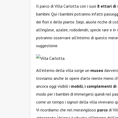
Il parco di Villa Carlotta con i suoi
8 ettari di
bambini. Qui i bambini potranno infatti passeg
dei fiori e delle piante. Siepi, aiuole ricche di col
all'inglese, azalee, rododendri, specie rare e i
potranno osservare all'interno di questo merav
suggestione.
All'interno della villa sorge un
museo
davvero
troviamo anche le opere d'arte niente meno c
ancora oggi visibili i
mobili, i complementi di 
modo per i bambini di immergersi quindi nel pas
come un tempo i signori della villa vivevano q
Vi ricordiamo che nel meraviglioso
parco
di Vil
attrezzate. Un'area è situata all'interno dell