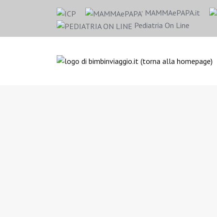
MAMMAePAPA.it
Pediatria On Line