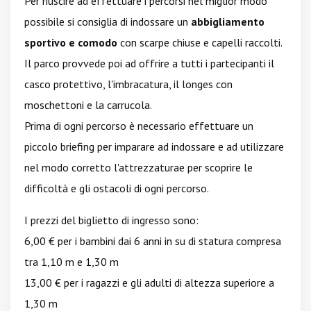
Per riuscire ad effettuare i percorsi nel miglior modo
possibile si consiglia di indossare un
abbigliamento
sportivo e comodo
con scarpe chiuse e capelli raccolti.
Il parco provvede poi ad offrire a tutti i partecipanti il
casco protettivo, l'imbracatura, il longes con
moschettoni e la carrucola.
Prima di ogni percorso è necessario effettuare un
piccolo briefing per imparare ad indossare e ad utilizzare
nel modo corretto l'attrezzaturae per scoprire le
difficoltà e gli ostacoli di ogni percorso.
I prezzi del biglietto di ingresso sono:
6,00 € per i bambini dai 6 anni in su di statura compresa
tra 1,10 m e 1,30 m
13,00 € per i ragazzi e gli adulti di altezza superiore a
1,30 m