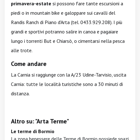
primavera-estate
si possono fare tante escursioni a
piedi o in mountain bike e galoppare sui cavalli del
Randis Ranch di Piano d'Arta (tel. 0433.929.208). I più
grandi e sportivi potranno salire in canoa e pagaiare
lungo i torrenti But e Chiarsò, o cimentarsi nella pesca
alle trote.
Come andare
La Carnia si raggiunge con la A/23 Udine-Tarvisio, uscita
Carnia: tutte le località turistiche sono a 30 minuti di
distanza.
Altro su: "Arta Terme"
Le terme di Bormio
La zona benessere delle Terme di Bormio possiede spazi