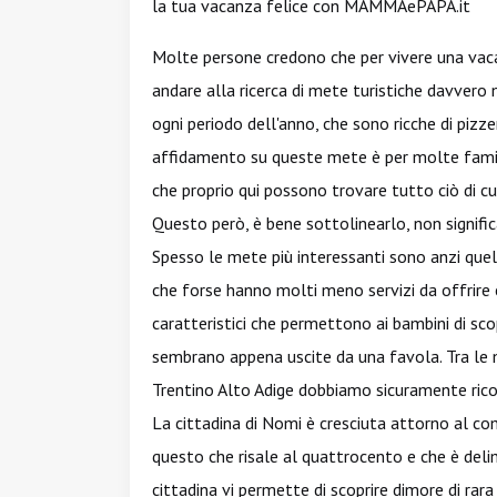
la tua vacanza felice con MAMMAePAPA.it
Molte persone credono che per vivere una vac
andare alla ricerca di mete turistiche davvero
ogni periodo dell'anno, che sono ricche di pizz
affidamento su queste mete è per molte fami
che proprio qui possono trovare tutto ciò di cu
Questo però, è bene sottolinearlo, non signifi
Spesso le mete più interessanti sono anzi que
che forse hanno molti meno servizi da offrire
caratteristici che permettono ai bambini di sco
sembrano appena uscite da una favola. Tra le mi
Trentino Alto Adige dobbiamo sicuramente ric
La cittadina di Nomi è cresciuta attorno al co
questo che risale al quattrocento e che è delim
cittadina vi permette di scoprire dimore di rara