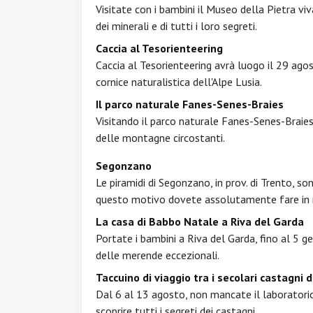
Visitate con i bambini il Museo della Pietra viv
dei minerali e di tutti i loro segreti.
Caccia al Tesorienteering
Caccia al Tesorienteering avrà luogo il 29 ago
cornice naturalistica dell'Alpe Lusia.
Il parco naturale Fanes-Senes-Braies
Visitando il parco naturale Fanes-Senes-Braies i
delle montagne circostanti.
Segonzano
Le piramidi di Segonzano, in prov. di Trento, 
questo motivo dovete assolutamente fare in 
La casa di Babbo Natale a Riva del Garda
Portate i bambini a Riva del Garda, fino al 5 g
delle merende eccezionali.
Taccuino di viaggio tra i secolari castagni 
Dal 6 al 13 agosto, non mancate il laboratorio 
scoprire tutti i segreti dei castagni.