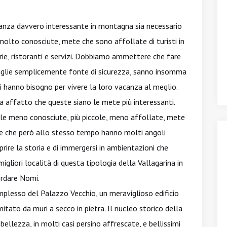
anza davvero interessante in montagna sia necessario
 molto conosciute, mete che sono affollate di turisti in
erie, ristoranti e servizi. Dobbiamo ammettere che fare
glie semplicemente fonte di sicurezza, sanno insomma
i hanno bisogno per vivere la loro vacanza al meglio.
ca affatto che queste siano le mete più interessanti.
lle meno conosciute, più piccole, meno affollate, mete
 e che però allo stesso tempo hanno molti angoli
prire la storia e di immergersi in ambientazioni che
gliori località di questa tipologia della Vallagarina in
ordare Nomi.
mplesso del Palazzo Vecchio, un meraviglioso edificio
itato da muri a secco in pietra. Il nucleo storico della
 bellezza, in molti casi persino affrescate, e bellissimi