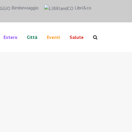
Bimbinviaggio
Libri&co
Estero
Città
Eventi
Salute