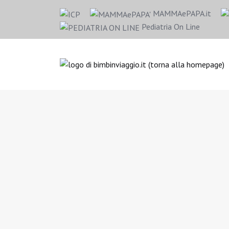
MAMMAePAPA.it
Pediatria On Line