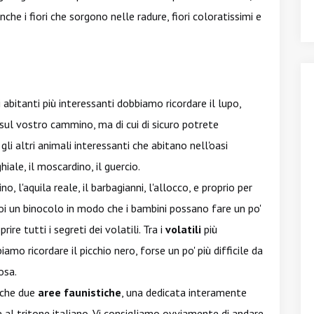
nche i fiori che sorgono nelle radure, fiori coloratissimi e
li abitanti più interessanti dobbiamo ricordare il lupo,
 sul vostro cammino, ma di cui di sicuro potrete
gli altri animali interessanti che abitano nell'oasi
hiale, il moscardino, il guercio.
o, l'aquila reale, il barbagianni, l'allocco, e proprio per
oi un binocolo in modo che i bambini possano fare un po'
e tutti i segreti dei volatili. Tra i
volatili
più
mo ricordare il picchio nero, forse un po' più difficile da
osa.
nche due
aree faunistiche
, una dedicata interamente
al tritone italiano. Vi consigliamo ovviamente di andare