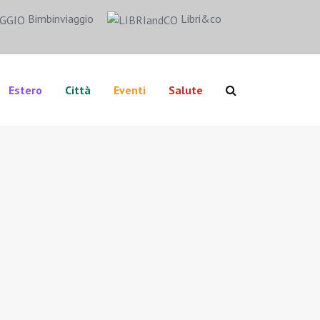
Bimbinviaggio
Libri&co
Estero
Città
Eventi
Salute