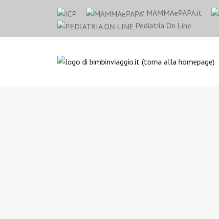
MAMMAePAPA.it
Pediatria On Line