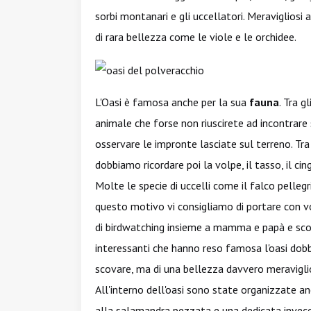
sorbi montanari e gli uccellatori. Meravigliosi a
di rara bellezza come le viole e le orchidee.
L'Oasi è famosa anche per la sua
fauna
. Tra g
animale che forse non riuscirete ad incontrare
osservare le impronte lasciate sul terreno. Tra 
dobbiamo ricordare poi la volpe, il tasso, il cing
Molte le specie di uccelli come il falco pellegrin
questo motivo vi consigliamo di portare con v
di birdwatching insieme a mamma e papà e scoprir
interessanti che hanno reso famosa l'oasi dobbia
scovare, ma di una bellezza davvero meravigli
All'interno dell'oasi sono state organizzate a
alla salamandra pezzata e una dedicata invece 