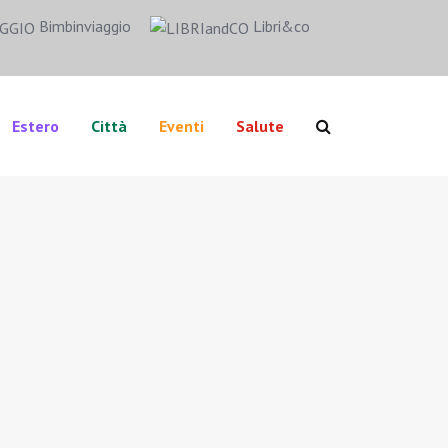
Bimbinviaggio
Libri&co
Estero
Città
Eventi
Salute