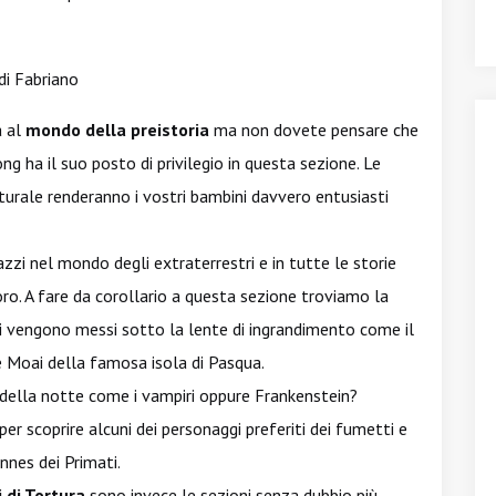
a al
mondo della preistoria
ma non dovete pensare che
ng ha il suo posto di privilegio in questa sezione. Le
aturale renderanno i vostri bambini davvero entusiasti
zzi nel mondo degli extraterrestri e in tutte le storie
oro. A fare da corollario a questa sezione troviamo la
i vengono messi sotto la lente di ingrandimento come il
 Moai della famosa isola di Pasqua.
 della notte come i vampiri oppure Frankenstein?
er scoprire alcuni dei personaggi preferiti dei fumetti e
nnes dei Primati.
 di Tortura
sono invece le sezioni senza dubbio più