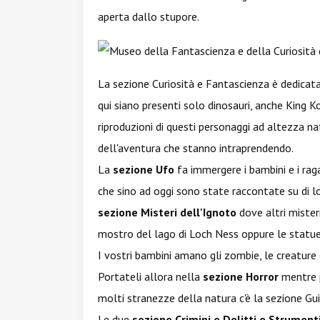
aperta dallo stupore.
La sezione Curiosità e Fantascienza è dedicat
qui siano presenti solo dinosauri, anche King Ko
riproduzioni di questi personaggi ad altezza n
dell'aventura che stanno intraprendendo.
La
sezione Ufo
fa immergere i bambini e i raga
che sino ad oggi sono state raccontate su di l
sezione Misteri dell'Ignoto
dove altri mister
mostro del lago di Loch Ness oppure le statue
I vostri bambini amano gli zombie, le creature
Portateli allora nella
sezione Horror
mentre p
molti stranezze della natura c'è la sezione Gui
Le due
sezione Crimini e Delitti e Strumenti