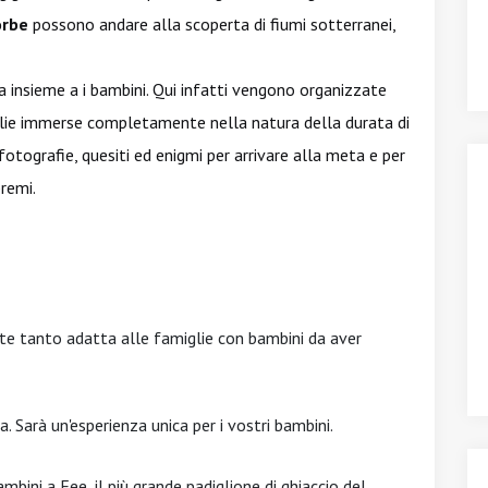
orbe
possono andare alla scoperta di fiumi sotterranei,
a insieme a i bambini. Qui infatti vengono organizzate
lie immerse completamente nella natura della durata di
fotografie, quesiti ed enigmi per arrivare alla meta e per
premi.
nte tanto adatta alle famiglie con bambini da aver
. Sarà un'esperienza unica per i vostri bambini.
bini a Fee, il più grande padiglione di ghiaccio del