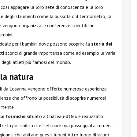
 così appagare la loro sete di conoscenza e la loro
tà e degli strumenti come la bussola o il termometro, la
re vengono organizzate conferenze scientifiche
ambini.
ideale per i bambini dove possono scoprire la
storia dei
tti storici di grande importanza come ad esempio le varie
 degli atleti più famosi del mondo.
la natura
ibili da Losanna vengono offerte numerose esperienze
rienze che offrono la possibilità di scoprire numerosi
ertente.
lle formiche
situato a Château-d’Oex e realizzato
re la possibilità di effettuare una passeggiata immersi
iganti che abitano questi luoghi. Altro luogo di sicuro