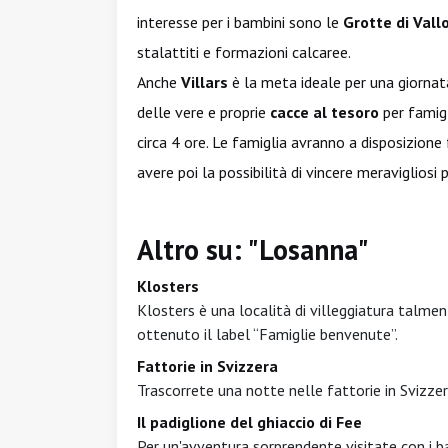
interesse per i bambini sono le
Grotte di Vall
stalattiti e formazioni calcaree.
Anche
Villars
è la meta ideale per una giornat
delle vere e proprie
cacce al tesoro
per famig
circa 4 ore. Le famiglia avranno a disposizione 
avere poi la possibilità di vincere meravigliosi 
Altro su: "Losanna"
Klosters
Klosters è una località di villeggiatura talme
ottenuto il label “Famiglie benvenute”.
Fattorie in Svizzera
Trascorrete una notte nelle fattorie in Svizzera
Il padiglione del ghiaccio di Fee
Per un'avventura sorprendente visitate con i bam