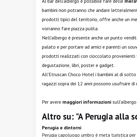
Al bar dell'albergo è possibile fare delle
merav
bambini non potranno che andare letteralmente 
prodotti tipici del territorio, offre anche un m
vorranno fare piazza pulita.
Nell'albergo è presente anche un punto vendita 
palato e per portare ad amici e parenti un so
prodotti realizzati con cioccolato provenienti 
degustazione, libri, poster e gadget.
All'Etruscan Choco Hotel i bambini al di sotto
ragazzi sopra dei 12 anni possono usufruire di
Per avere
maggiori informazioni
sull'albergo 
Altro su: "A Perugia alla 
Perugia e dintorni
Perugia capoluogo umbro è meta turistica per gl