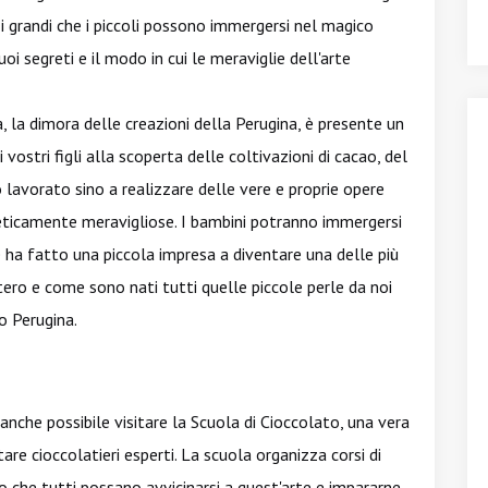
 i grandi che i piccoli possono immergersi nel magico
oi segreti e il modo in cui le meraviglie dell'arte
a, la dimora delle creazioni della Perugina, è presente un
 vostri figli alla scoperta delle coltivazioni di cacao, del
o lavorato sino a realizzare delle vere e proprie opere
eticamente meravigliose. I bambini potranno immergersi
 ha fatto una piccola impresa a diventare una delle più
ero e come sono nati tutti quelle piccole perle da noi
 Perugina.
 anche possibile visitare la Scuola di Cioccolato, una vera
are cioccolatieri esperti. La scuola organizza corsi di
do che tutti possano avvicinarsi a quest'arte e impararne