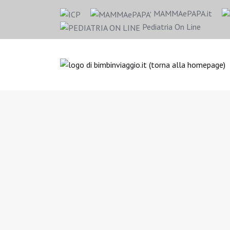
MAMMAePAPA.it
Pediatria On Line