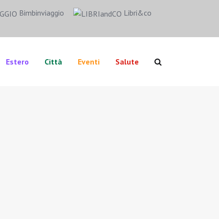
Bimbinviaggio
Libri&co
Estero
Città
Eventi
Salute