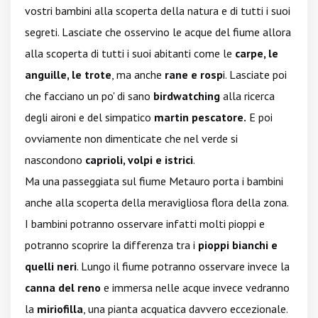
vostri bambini alla scoperta della natura e di tutti i suoi
segreti. Lasciate che osservino le acque del fiume allora
alla scoperta di tutti i suoi abitanti come le
carpe, le
anguille, le trote
, ma anche
rane e rosp
i. Lasciate poi
che facciano un po' di sano
birdwatching
alla ricerca
degli aironi e del simpatico
martin pescatore.
E poi
ovviamente non dimenticate che nel verde si
nascondono
caprioli, volpi e istrici
.
Ma una passeggiata sul fiume Metauro porta i bambini
anche alla scoperta della meravigliosa flora della zona.
I bambini potranno osservare infatti molti pioppi e
potranno scoprire la differenza tra i
pioppi bianchi e
quelli neri
. Lungo il fiume potranno osservare invece la
canna del reno
e immersa nelle acque invece vedranno
la
miriofilla
, una pianta acquatica davvero eccezionale.