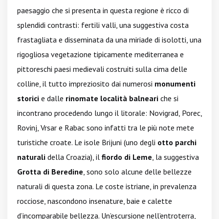
paesaggio che si presenta in questa regione è ricco di
splendidi contrasti: fertili valli, una suggestiva costa
frastagliata e disseminata da una miriade di isolotti, una
rigogliosa vegetazione tipicamente mediterranea e
pittoreschi paesi medievali costruiti sulla cima delle
colline, il tutto impreziosito dai numerosi
monumenti
storici
e dalle
rinomate località balneari
che si
incontrano procedendo lungo il litorale: Novigrad, Porec,
Rovinj, Vrsar e Rabac sono infatti tra le più note mete
turistiche croate. Le isole Brijuni (uno degli
otto parchi
naturali
della Croazia), il
fiordo di Leme
, la suggestiva
Grotta di Beredine
, sono solo alcune delle bellezze
naturali di questa zona. Le coste istriane, in prevalenza
rocciose, nascondono insenature, baie e calette
d’incomparabile bellezza. Un’escursione nell’entroterra,