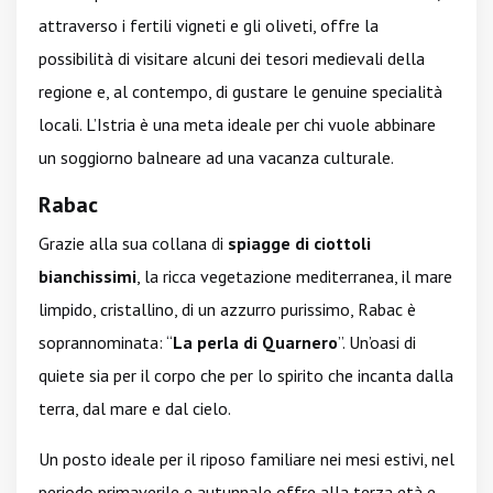
attraverso i fertili vigneti e gli oliveti, offre la
possibilità di visitare alcuni dei tesori medievali della
regione e, al contempo, di gustare le genuine specialità
locali. L’Istria è una meta ideale per chi vuole abbinare
un soggiorno balneare ad una vacanza culturale.
Rabac
Grazie alla sua collana di
spiagge di ciottoli
bianchissimi
, la ricca vegetazione mediterranea, il mare
limpido, cristallino, di un azzurro purissimo, Rabac è
soprannominata: “
La perla di Quarnero
”. Un’oasi di
quiete sia per il corpo che per lo spirito che incanta dalla
terra, dal mare e dal cielo.
Un posto ideale per il riposo familiare nei mesi estivi, nel
periodo primaverile e autunnale offre alla terza età e