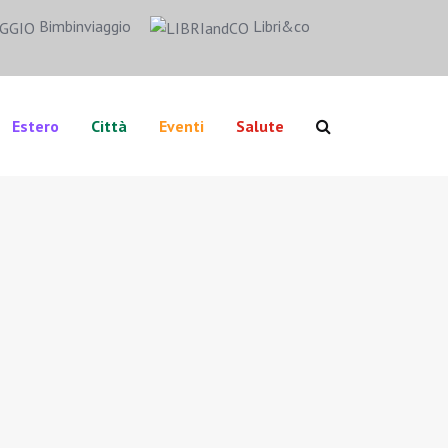
Bimbinviaggio
Libri&co
Estero
Città
Eventi
Salute