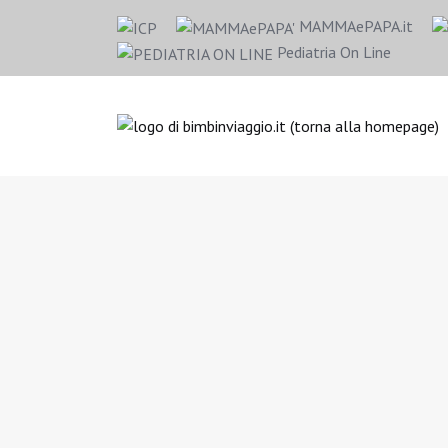
MAMMAePAPA.it
Pediatria On Line