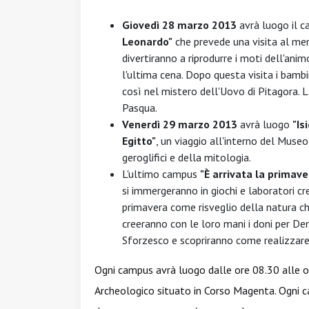
Giovedì 28 marzo 2013
avrà luogo il 
Leonardo"
che prevede una visita al mer
divertiranno a riprodurre i moti dell'anim
l'ultima cena. Dopo questa visita i bam
così nel mistero dell'Uovo di Pitagora. 
Pasqua.
Venerdì 29 marzo 2013
avrà luogo
"Is
Egitto"
, un viaggio all'interno del Museo 
geroglifici e della mitologia.
L'ultimo campus
"È arrivata la primave
si immergeranno in giochi e laboratori c
primavera come risveglio della natura che c
creeranno con le loro mani i doni per De
Sforzesco e scopriranno come realizzare 
Ogni campus avrà luogo dalle ore 08.30 alle ore
Archeologico situato in Corso Magenta. Ogni c