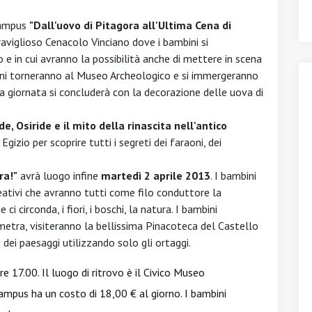
campus
"Dall'uovo di Pitagora all'Ultima Cena di
aviglioso Cenacolo Vinciano dove i bambini si
o e in cui avranno la possibilità anche di mettere in scena
bini torneranno al Museo Archeologico e si immergeranno
La giornata si concluderà con la decorazione delle uova di
ide, Osiride e il mito della rinascita nell'antico
Egizio per scoprire tutti i segreti dei faraoni, dei
ra!"
avrà luogo infine
martedì 2 aprile 2013
. I bambini
reativi che avranno tutti come filo conduttore la
i circonda, i fiori, i boschi, la natura. I bambini
metra, visiteranno la bellissima Pinacoteca del Castello
dei paesaggi utilizzando solo gli ortaggi.
 17.00. Il luogo di ritrovo è il Civico Museo
ampus ha un costo di 18,00 € al giorno. I bambini